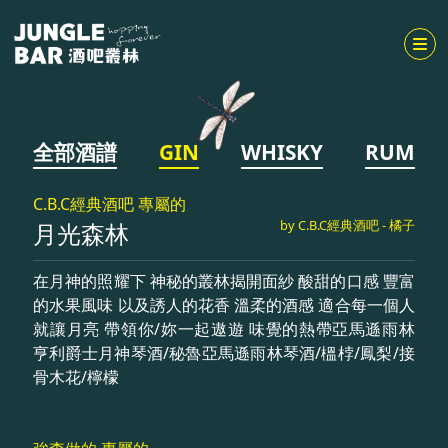
全部酒譜
GIN
WHISKY
RUM
C.B.C經典酒吧 專屬的
by C.B.C經典酒吧 - 橘子
月光森林
在月神的照耀下 神秘的叢林揭開面紗 酸甜的口感 豐富
的水果風味 以及誘人的花香 溫柔的酒感 適合每一個人
就讓月亮 帶領你/妳一起遨遊 味覺的熱帶亞馬遜雨林
亨利爵士月神琴酒/秘魯亞馬遜雨林琴酒/榲桲/鳳梨/接
骨木花/檸檬